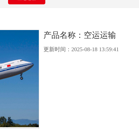
产品名称：空运运输
更新时间：2025-08-18 13:59:41