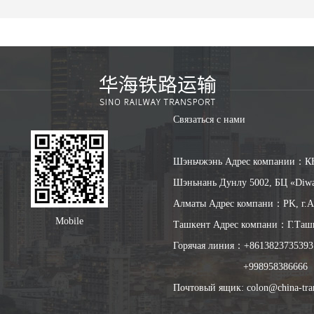
Связаться с нами
Шэньчжэнь Адрес компании：КНР,
Шэньнань Дунлу 5002, БЦ «Diwa
Алматы Адрес компани：PK, г.A
Mobile
Ташкент Адрес компани：Г.Ташке
Горячая линия：+86138237353
+998958386666（Та
Почтовый ящик: colon@china-tra