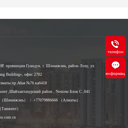
 провинция Гуандун, г. Шэньчжэнь, район Лоху, ул.
ng Building», офис 2702
лматы пр.Абая №76 каб418
нт ,Шайхантахурский район , Nestone Блок С ,041
93（Шэньчжэнь） / +77079886666 （Алматы）
шкент）
ns.com.cn