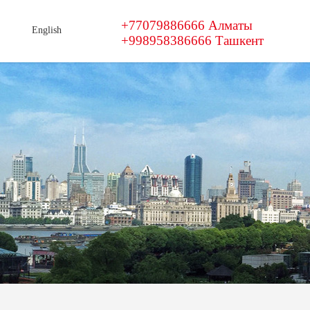
+77079886666 Алматы
English
+998958386666 Ташкент